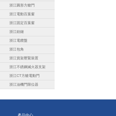
浙江圓形方艙門
浙江電動百葉窗
浙江固定百葉窗
浙江鉸鏈
浙江電纜盤
浙江包角
浙江貨架壓緊裝置
浙江不銹鋼滅火器支架
浙江CT方艙電動門
浙江油機門限位器
產品中心