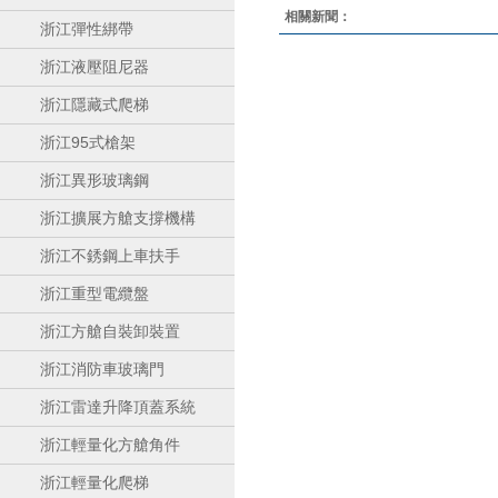
相關新聞：
浙江彈性綁帶
浙江液壓阻尼器
浙江隱藏式爬梯
浙江95式槍架
浙江異形玻璃鋼
浙江擴展方艙支撐機構
浙江不銹鋼上車扶手
浙江重型電纜盤
浙江方艙自裝卸裝置
浙江消防車玻璃門
浙江雷達升降頂蓋系統
浙江輕量化方艙角件
浙江輕量化爬梯