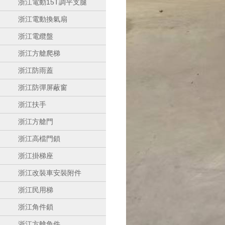
浙江電動15T調平支腿
浙江電動換氣扇
浙江電纜盤
浙江方艙爬梯
浙江防雨蓋
浙江防彈屏蔽窗
浙江扶手
浙江方艙門
浙江高檔門鎖
浙江掛梯座
浙江改裝車安裝附件
浙江民用梯
浙江角件鎖
浙江方艙角件