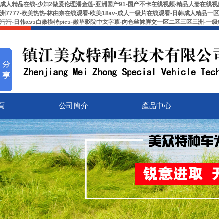
成人精品在线-少妇2做爰伦理潘金莲-亚洲国产91-国产不卡在线视频-精品人妻在线视频-
洲7777-欧美热热-林由奈在线观看-欧美18av-成人一级片在线观看-日韩成人精品一
污污-日韩ass白嫩模特pics-嫩草影院中文字幕-肉色丝袜脚交一区二区三区三洲-
頁
公司簡介
產品中心