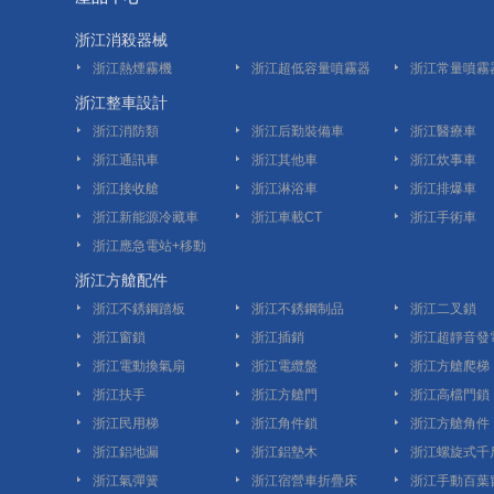
浙江消殺器械
浙江熱煙霧機
浙江超低容量噴霧器
浙江常量噴霧
浙江整車設計
浙江消防類
浙江后勤裝備車
浙江醫療車
浙江通訊車
浙江其他車
浙江炊事車
浙江接收艙
浙江淋浴車
浙江排爆車
浙江新能源冷藏車
浙江車載CT
浙江手術車
浙江應急電站+移動
浙江方艙配件
裝置
浙江不銹鋼踏板
浙江不銹鋼制品
浙江二叉鎖
浙江窗鎖
浙江插銷
浙江超靜音發
浙江電動換氣扇
浙江電纜盤
浙江方艙爬梯
浙江扶手
浙江方艙門
浙江高檔門鎖
浙江民用梯
浙江角件鎖
浙江方艙角件
浙江鋁地漏
浙江鋁墊木
浙江螺旋式千
浙江氣彈簧
浙江宿營車折疊床
浙江手動百葉