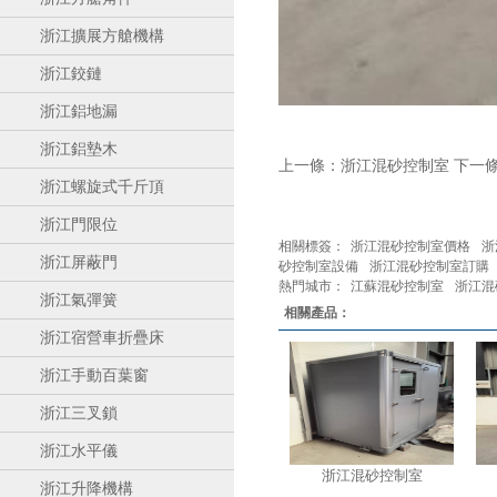
浙江擴展方艙機構
浙江鉸鏈
浙江鋁地漏
浙江鋁墊木
上一條：
浙江混砂控制室
下一條
浙江螺旋式千斤頂
浙江門限位
相關標簽：
浙江混砂控制室價格
浙
浙江屏蔽門
砂控制室設備
浙江混砂控制室訂購
熱門城市：
江蘇混砂控制室
浙江混
浙江氣彈簧
相關產品：
浙江宿營車折疊床
浙江手動百葉窗
浙江三叉鎖
浙江水平儀
浙江混砂控制室
浙江升降機構