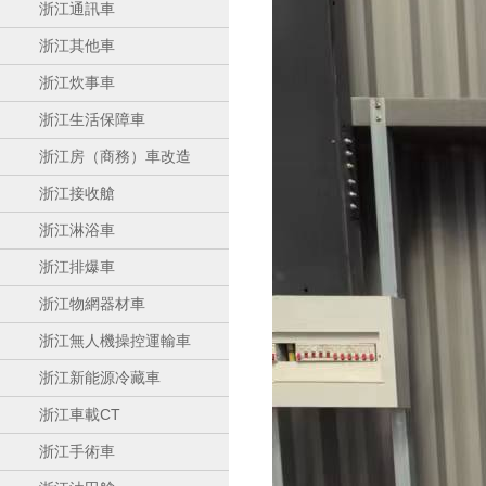
浙江通訊車
浙江其他車
浙江炊事車
浙江生活保障車
浙江房（商務）車改造
浙江接收艙
浙江淋浴車
浙江排爆車
浙江物網器材車
浙江無人機操控運輸車
浙江新能源冷藏車
浙江車載CT
浙江手術車