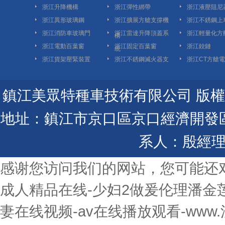
浙江升降機構
浙江彈性綁帶
浙江液壓阻尼
浙江異形玻璃鋼
浙江擴展方艙支撐機
浙江不銹鋼上
浙江消防車玻璃門
浙江雷達升降頂蓋系
浙江輕量化方
構
浙江電動百葉窗
浙江固定百葉窗
浙江鉸鏈
統
浙江貨架壓緊裝置
浙江不銹鋼滅火器支
浙江CT方艙
架
鎮江美眾特種車技術有限公司 版權所有 Copyr
地址：鎮江市京口區京口經濟開發區金陽
系人：殷經理
感谢您访问我们的网站，您可能还
成人精品在线-少妇2做爰伦理潘金莲
妻在线视频-av在线播放观看-www