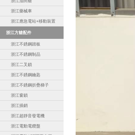
浙江油田艙
浙江藥械車
浙江應急電站+移動裝置
浙江方艙配件
浙江不銹鋼踏板
浙江不銹鋼制品
浙江二叉鎖
浙江不銹鋼鑰匙
浙江不銹鋼折疊梯子
浙江窗鎖
浙江插銷
浙江超靜音發電機
浙江電動電纜盤