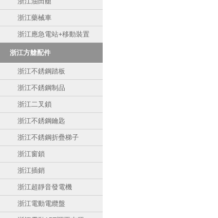
浙江油田艙
浙江藥械車
浙江應急電站+移動裝置
浙江方艙配件
浙江不銹鋼踏板
浙江不銹鋼制品
浙江二叉鎖
浙江不銹鋼鑰匙
浙江不銹鋼折疊梯子
浙江窗鎖
浙江插銷
浙江超靜音發電機
浙江電動電纜盤