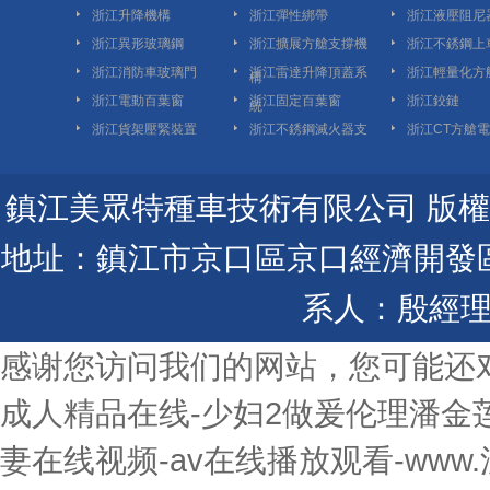
浙江升降機構
浙江彈性綁帶
浙江液壓阻尼
浙江異形玻璃鋼
浙江擴展方艙支撐機
浙江不銹鋼上
浙江消防車玻璃門
浙江雷達升降頂蓋系
浙江輕量化方
構
浙江電動百葉窗
浙江固定百葉窗
浙江鉸鏈
統
浙江貨架壓緊裝置
浙江不銹鋼滅火器支
浙江CT方艙
架
鎮江美眾特種車技術有限公司 版權所有 Copyr
地址：鎮江市京口區京口經濟開發區金陽
系人：殷經理
感谢您访问我们的网站，您可能还
成人精品在线-少妇2做爰伦理潘金莲
妻在线视频-av在线播放观看-www