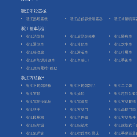
浙江消殺器械
浙江熱煙霧機
浙江超低容量噴霧器
浙江常量噴霧
浙江整車設計
浙江消防類
浙江后勤裝備車
浙江醫療車
浙江通訊車
浙江其他車
浙江炊事車
浙江接收艙
浙江淋浴車
浙江排爆車
浙江新能源冷藏車
浙江車載CT
浙江手術車
浙江應急電站+移動
浙江方艙配件
裝置
浙江不銹鋼踏板
浙江不銹鋼制品
浙江二叉鎖
浙江窗鎖
浙江插銷
浙江超靜音發
浙江電動換氣扇
浙江電纜盤
浙江方艙爬梯
浙江扶手
浙江方艙門
浙江高檔門鎖
浙江民用梯
浙江角件鎖
浙江方艙角件
浙江鋁地漏
浙江鋁墊木
浙江螺旋式千
浙江氣彈簧
浙江宿營車折疊床
浙江手動百葉