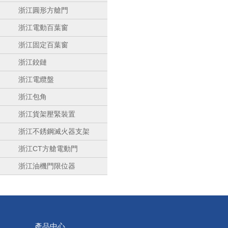
浙江圓形方艙門
浙江電動百葉窗
浙江固定百葉窗
浙江鉸鏈
浙江電纜盤
浙江包角
浙江貨架壓緊裝置
浙江不銹鋼滅火器支架
浙江CT方艙電動門
浙江油機門限位器
產品中心