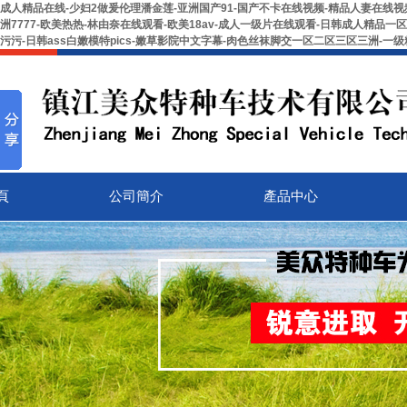
成人精品在线-少妇2做爰伦理潘金莲-亚洲国产91-国产不卡在线视频-精品人妻在线视频-
洲7777-欧美热热-林由奈在线观看-欧美18av-成人一级片在线观看-日韩成人精品一
污污-日韩ass白嫩模特pics-嫩草影院中文字幕-肉色丝袜脚交一区二区三区三洲-
頁
公司簡介
產品中心