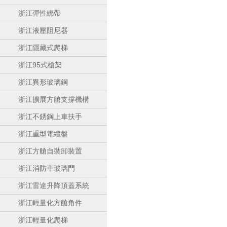
浙江彈性綁帶
浙江液壓阻尼器
浙江隱藏式爬梯
浙江95式槍架
浙江異形玻璃鋼
浙江擴展方艙支撐機構
浙江不銹鋼上車扶手
浙江重型電纜盤
浙江方艙自裝卸裝置
浙江消防車玻璃門
浙江雷達升降頂蓋系統
浙江輕量化方艙角件
浙江輕量化爬梯