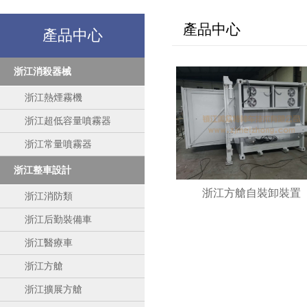
產品中心
產品中心
浙江消殺器械
浙江熱煙霧機
浙江超低容量噴霧器
浙江常量噴霧器
浙江整車設計
浙江方艙自裝卸裝置
浙江消防類
浙江后勤裝備車
浙江醫療車
浙江方艙
浙江擴展方艙