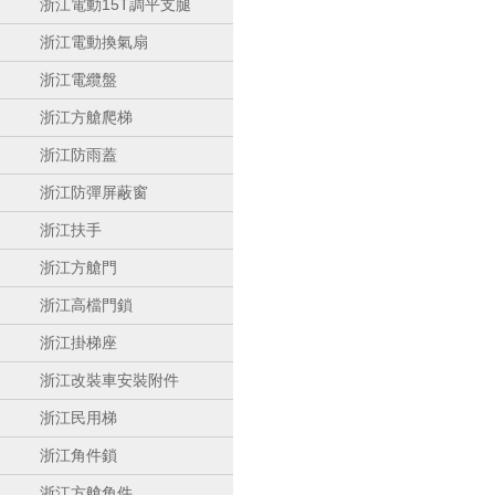
浙江電動15T調平支腿
浙江電動換氣扇
浙江電纜盤
浙江方艙爬梯
浙江防雨蓋
浙江防彈屏蔽窗
浙江扶手
浙江方艙門
浙江高檔門鎖
浙江掛梯座
浙江改裝車安裝附件
浙江民用梯
浙江角件鎖
浙江方艙角件